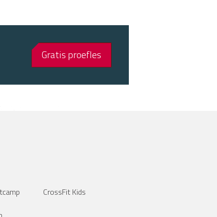
Gratis proefles
tcamp
CrossFit Kids
n