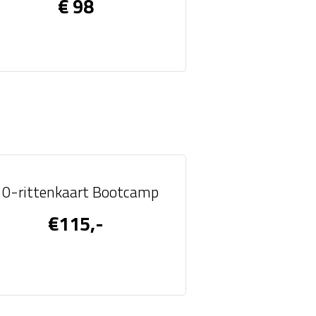
€ 98
10-rittenkaart Bootcamp
€115,-