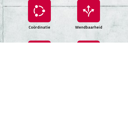
Coördinatie
Wendbaarheid
Evenwicht
Nauwkeurigheid
CrossFit gelooft niet in specialisatie en houdt niet
van routine. De workout is elke dag anders, maar
altijd intensief. Die intensiteit versterkt zowel je
fysieke conditie als je mentale veerkracht. Bij alle
bewegingen zijn er varianten die het ook voor
beginnende CrossFitters haalbaar maken. We