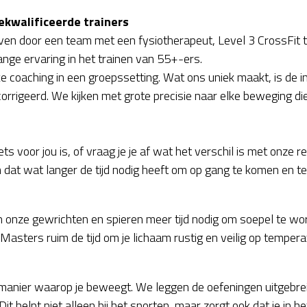
ekwalificeerde trainers
 door een team met een fysiotherapeut, Level 3 CrossFit t
lange ervaring in het trainen van 55+-ers.
coaching in een groepssetting. Wat ons uniek maakt, is de int
orrigeerd. We kijken met grote precisie naar elke beweging die 
ets voor jou is, of vraag je je af wat het verschil is met onze 
 dat wat langer de tijd nodig heeft om op gang te komen en te
nze gewrichten en spieren meer tijd nodig om soepel te wor
 Masters ruim de tijd om je lichaam rustig en veilig op temper
anier waarop je beweegt. We leggen de oefeningen uitgebreid
t helpt niet alleen bij het sporten, maar zorgt ook dat je in he