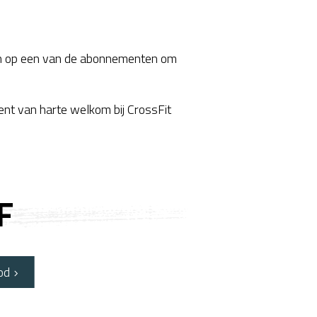
an op een van de abonnementen om
bent van harte welkom bij CrossFit
F
od