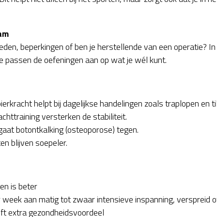
aam
den, beperkingen of ben je herstellende van een operatie? In 
e passen de oefeningen aan op wat je wél kunt.
erkracht helpt bij dagelijkse handelingen zoals traplopen en til
chttraining versterken de stabiliteit.
gaat botontkalking (osteoporose) tegen.
en blijven soepeler.
n is beter
week aan matig tot zwaar intensieve inspanning, verspreid o
ft extra gezondheidsvoordeel