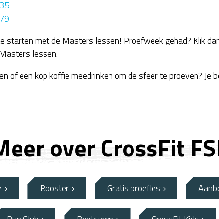
135
179
 te starten met de Masters lessen! Proefweek gehad? Klik d
 Masters lessen.
ijken of een kop koffie meedrinken om de sfeer te proeven? Je 
Meer over CrossFit FS
e
Rooster
Gratis proefles
Aanb
Run Club
Bootcamp
CrossFit Kids