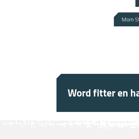
Mom Str
Word fitter en ha